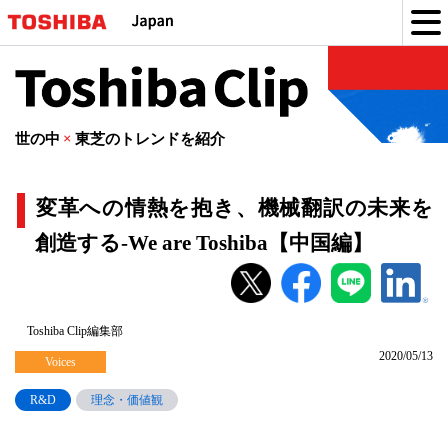
Toshiba
Clip
世の中
×
東芝のトレンドを紹介
変革への情熱を抱き、機械翻訳の未来を
創造する‐We are Toshiba【中国編】
変
革
へ
Toshiba Clip編集部
2020/05/13
の
Voices
情
R&D
理念・価値観
熱