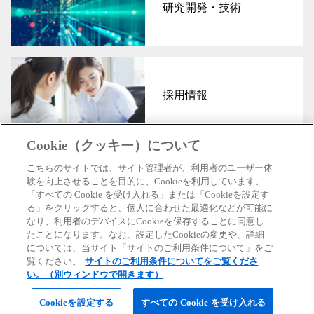
研究開発・技術
採用情報
Cookie（クッキー）について
こちらのサイトでは、サイト管理者が、利用者のユーザー体
験を向上させることを目的に、Cookieを利用しています。
「すべての Cookie を受け入れる」または「Cookieを設定す
公式SNS
る」をクリックすると、個人に合わせた最適化などが可能に
なり、利用者のデバイスにCookieを保存することに同意し
×
たことになります。なお、設定したCookieの変更や、詳細
については、当サイト「サイトのご利用条件について」をご
マークのついているリンク先については別ウィンドウで開きます。
覧ください。
サイトのご利用条件についてをご覧くださ
東芝トップページ
個人情報保護方針
サイトのご利用条件
い。（別ウィンドウで開きます）
お問い合わせ
Cookieを設定する
すべての Cookie を受け入れる
Copyright© 1995-2026 TOSHIBA CORPORATION, All Rights Reserved.