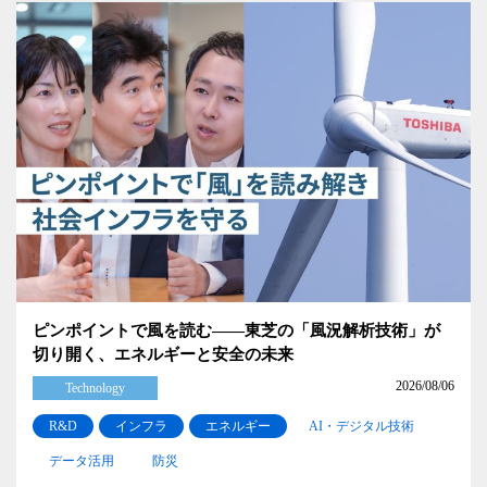
ピンポイントで風を読む――東芝の「風況解析技術」が
切り開く、エネルギーと安全の未来
2026/08/06
Technology
R&D
インフラ
エネルギー
AI・デジタル技術
データ活用
防災