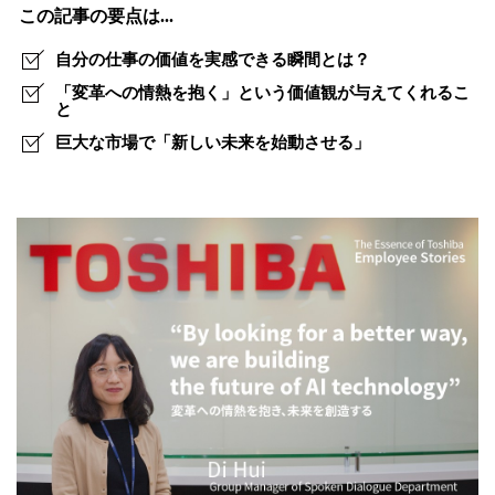
を
この記事の要点は...
抱
自分の仕事の価値を実感できる瞬間とは？
き、
「変革への情熱を抱く」という価値観が与えてくれるこ
と
機
巨大な市場で「新しい未来を始動させる」
械
翻
訳
の
未
来
を
創
造
す
る‐