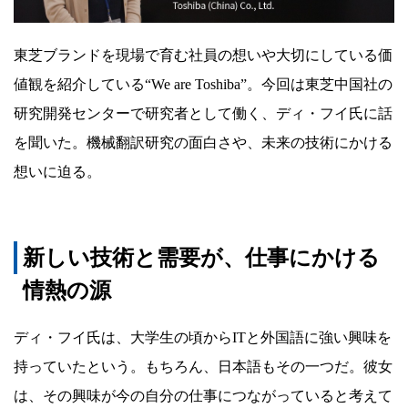
We
are
東芝ブランドを現場で育む社員の想いや大切にしている価
Toshiba【中
値観を紹介している“We are Toshiba”。今回は東芝中国社の
国
研究開発センターで研究者として働く、ディ・フイ氏に話
編】
を聞いた。機械翻訳研究の面白さや、未来の技術にかける
想いに迫る。
新しい技術と需要が、仕事にかける
情熱の源
ディ・フイ氏は、大学生の頃からITと外国語に強い興味を
持っていたという。もちろん、日本語もその一つだ。彼女
は、その興味が今の自分の仕事につながっていると考えて