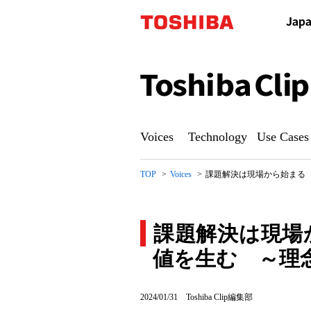
Toshiba
Clip
Voices
Technology
Use Cases
TOP
Voices
課題解決は現場から始まる －
課題解決は現場
値を生む ～理念スト
課
2024/01/31
Toshiba Clip編集部
題