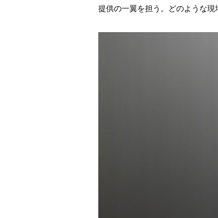
We
提供の一翼を担う。どのような現
are
Toshiba
～