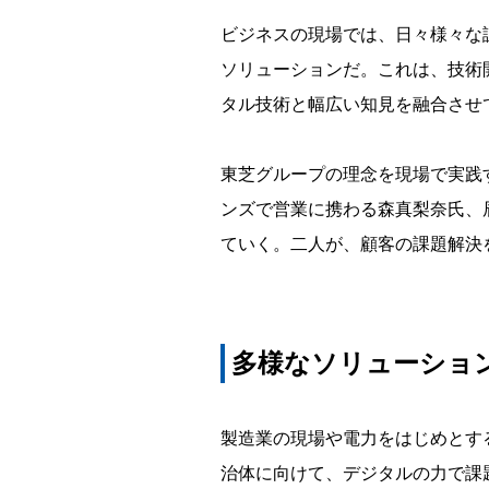
値
ビジネスの現場では、日々様々な課
を
ソリューションだ。これは、技術
タル技術と幅広い知見を融合させ
生
む
東芝グループの理念を現場で実践
～
ンズで営業に携わる森真梨奈氏、
理
ていく。二人が、顧客の課題解決
念
ス
ト
多様なソリューショ
ー
リ
製造業の現場や電力をはじめとす
ー
治体に向けて、デジタルの力で課