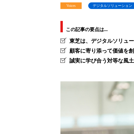
Voices
デジタルソリューション
解
決
は
この記事の要点は...
現
東芝は、デジタルソリュー
場
顧客に寄り添って価値を創
誠実に学び合う対等な風土
か
ら
始
ま
る
－
誠