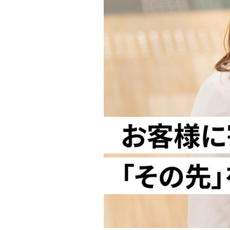
実
に
顧
客
に
寄
り
添
い、
と
も
に
価