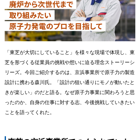
ゆ
る
領
域
に
「東芝が大切にしていること」を様々な現場で体現し、東
携
芝を形づくる従業員の挑戦や想いに迫る理念ストーリーシ
わ
リーズ。今回ご紹介するのは、京浜事業所で原子力の製造
り、
設計に携わる森川氏。「設計の狙い通りにモノが動いたと
設
きが楽しい」のだと語る。なぜ原子力事業に関わろうと思
計
ったのか、自身の仕事に対する志、今後挑戦していきたい
者
ことを語ってくれた。
と
し
て