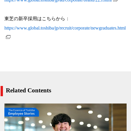
東芝の新卒採用はこちらから：
https://www.global.toshiba/jp/recruit/corporate/newgraduates.html
Related Contents