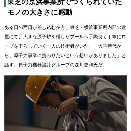
東芝の京浜事業所でつくられていた
成
モノの大きさに感動
長
し
ある日の西日が差し込む夕方、東芝・横浜事業所内部の建
た
屋にて、大きな原子炉を模したプールへ手際良く丁寧にロ
い
ープを下ろしていく一人の技術者がいた。「大学時代か
～
ら、原子力事業に携わりたいという想いがありました」と
理
話す、原子力機器設計グループの森川史和氏だ。
念
ス
ト
ー
リ
ー
We
are