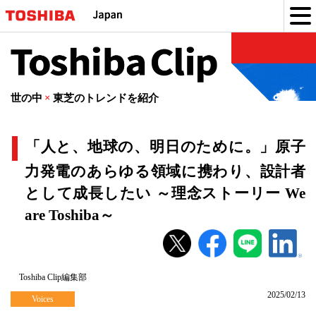
Toshiba
Clip
世の中
×
東芝のトレンドを紹介
「人と、地球の、明日のために。」原子
力発電のあらゆる領域に携わり、設計者
として成長したい ～理念ストーリー We
are Toshiba～
「人
と、
地
Toshiba Clip編集部
2025/02/13
球
Voices