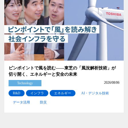
ピンポイントで風を読む――東芝の「風況解析技術」が
切り開く、エネルギーと安全の未来
2026/08/06
Technology
R&D
インフラ
エネルギー
AI・デジタル技術
データ活用
防災