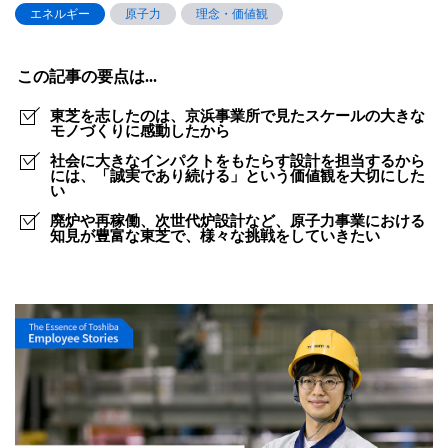
の、
エネルギー
原子力
理念・価値観
明
日
この記事の要点は...
の
東芝を志したのは、京浜事業所で見たスケールの大きな
た
モノづくりに感動したから
社会に大きなインパクトをもたらす設計を担当するから
め
には、「誠実であり続ける」という価値観を大切にした
い
に。」
廃炉や再稼働、次世代炉設計など、原子力事業における
原
知見が豊富な東芝で、様々な挑戦をしていきたい
子
力
発
電
の
あ
ら