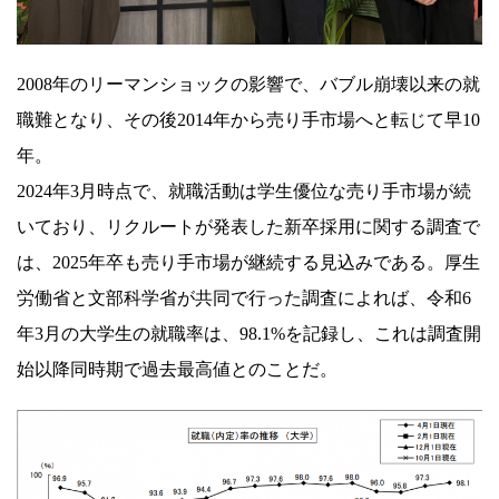
へ
の
2008年のリーマンショックの影響で、バブル崩壊以来の就
若
職難となり、その後2014年から売り手市場へと転じて早10
者
年。
の
2024年3月時点で、就職活動は学生優位な売り手市場が続
ホ
いており、リクルートが発表した新卒採用に関する調査で
ン
は、2025年卒も売り手市場が継続する見込みである。厚生
ネ
労働省と文部科学省が共同で行った調査によれば、令和6
年3月の大学生の就職率は、98.1%を記録し、これは調査開
始以降同時期で過去最高値とのことだ。