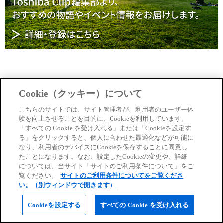
この記事をシェアする
Cookie（クッキー）について
こちらのサイトでは、サイト管理者が、利用者のユーザー体
験を向上させることを目的に、Cookieを利用しています。
「すべての Cookie を受け入れる」または「Cookieを設定す
る」をクリックすると、個人に合わせた最適化などが可能に
なり、利用者のデバイスにCookieを保存することに同意し
×
たことになります。なお、設定したCookieの変更や、詳細
については、当サイト「サイトのご利用条件について」をご
覧ください。
サイトのご利用条件についてをご覧くださ
い。（別ウィンドウで開きます）
More About Toshiba
Cookieを設定する
すべての Cookie を受け入れる