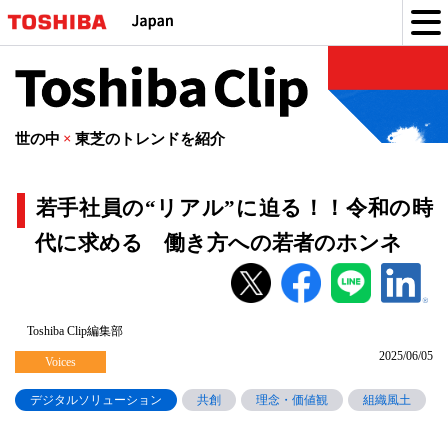
Toshiba
Clip
世の中
×
東芝のトレンドを紹介
若手社員の“リアル”に迫る！！令和の時
代に求める 働き方への若者のホンネ
若
手
社
Toshiba Clip編集部
2025/06/05
員
Voices
の“リ
デジタルソリューション
共創
理念・価値観
組織風土
ア