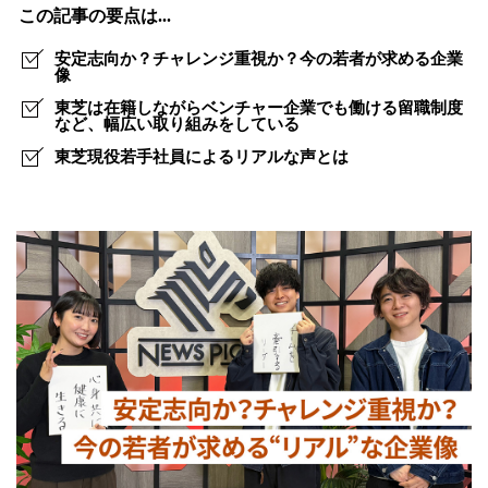
ル”に
この記事の要点は...
迫
安定志向か？チャレンジ重視か？今の若者が求める企業
る！！
像
東芝は在籍しながらベンチャー企業でも働ける留職制度
令
など、幅広い取り組みをしている
和
東芝現役若手社員によるリアルな声とは
の
時
代
に
求
め
る
働
き
方