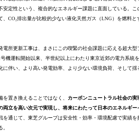
不安定性という、複合的なエネルギー課題に直面している。こ
て、CO₂排出量が比較的少ない液化天然ガス（LNG）を燃料
発電所更新工事は、まさにこの喫緊の社会課題に応える超大型
）の1号機運転開始以来、半世紀以上にわたり東京近郊の電力系
化に伴い、より高い発電効率、より少ない環境負荷、そして揺
備を置き換えることではなく、
カーボンニュートラル社会の実
の両立を高い次元で実現し、将来にわたって日本のエネルギー
戦を通じて、東芝グループは安全性・効率・環境配慮で実績を
る。