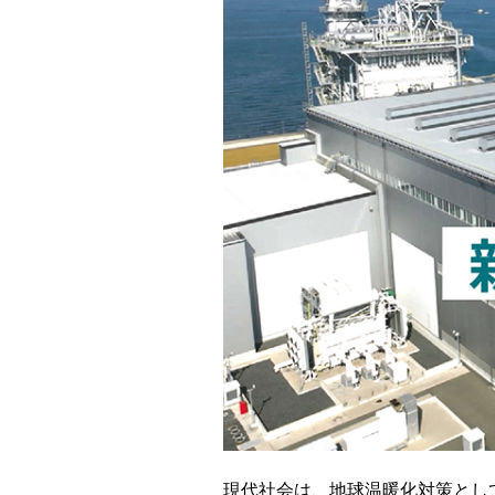
発
電
所
更
新
工
事
プ
ロ
ジ
ェ
ク
ト
現代社会は、地球温暖化対策とし