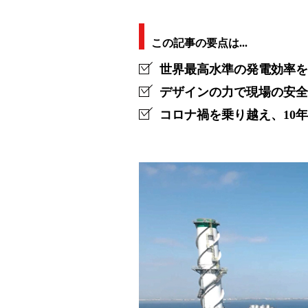
高
水
この記事の要点は...
準
世界最高水準の発電効率を
の
デザインの力で現場の安全
コロナ禍を乗り越え、10
発
電
効
率！
五
井
火
力