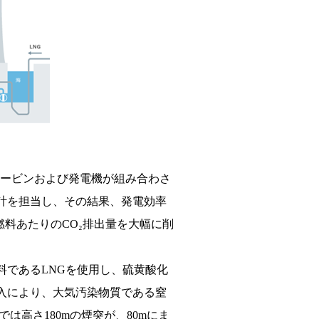
タービンおよび発電機が組み合わさ
計を担当し、その結果、発電効率
料あたりのCO₂排出量を大幅に削
であるLNGを使用し、硫黄酸化
入により、大気汚染物質である窒
は高さ180mの煙突が、80mにま