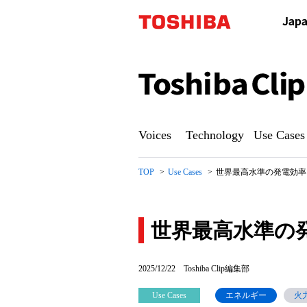
Toshiba
Clip
Voices
Technology
Use Cases
TOP
Use Cases
世界最高水準の発電効率
世界最高水準の
世
2025/12/22
Toshiba Clip編集部
界
Use Cases
エネルギー
火
最