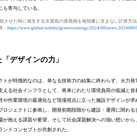
にも寄与している。
焼させた時に発生する水蒸気の蒸発熱を発熱量に含まない計算方法
典：
https://www.global.toshiba/jp/news/energy/2024/08/news-2024080
た「デザインの力」
クトが特徴的なのは、単なる技術力の結集に終わらず、火力発
支える社会インフラとして、将来にわたり環境負荷の低減と首
性や作業環境の最適化など現場視点に立った施設デザインが求
プロジェクトに参画し、開発初期段階から建設・運用に関わる
場が抱える課題や要望、そして社会課題解決への強い想いから
ランドコンセプトが共創された。