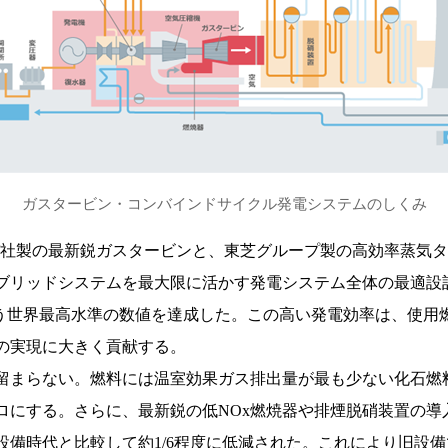
ガスタービン・コンバインドサイクル発電システムのしくみ
バ社製の最新鋭ガスタービンと、東芝グループ製の高効率蒸気
ブリッドシステムを最大限に活かす発電システム全体の最適設
いう世界最高水準の数値を達成した。この高い発電効率は、使用燃
の実現に大きく貢献する。
留まらない。燃料には温室効果ガス排出量が最も少ない化石燃料
ロにする。さらに、最新鋭の低NOx燃焼器や排煙脱硝装置の導
設備時代と比較して約1/6程度に低減された。これにより旧設備で