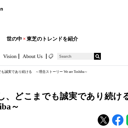
世の中
×
東芝のトレンドを紹介
Vision
About Us
実であり続ける ～理念ストーリー We are Toshiba～
し、どこまでも誠実であり続け
hiba～