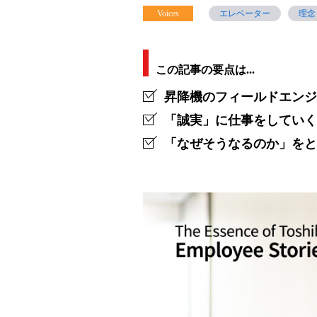
Voices
エレベーター
理念
安
心
に
この記事の要点は...
対
昇降機のフィールドエンジ
し、
「誠実」に仕事をしていく
「なぜそうなるのか」をと
ど
こ
ま
で
も
誠
実