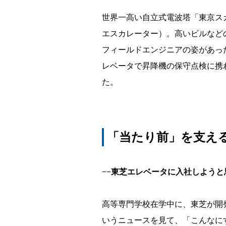
ー
世界一高い自立式電波塔「東京ス
We
エスカレーター）。高いビルなど
フィールドエンジニアの姿があっ
are
レベータで昇降機の保守点検に携
Toshiba
た。
～
「当たり前」を支え
−−東芝エレベータに入社しよう
高等専門学校在学中に、東芝が開発し
いうニュースを見て、「こんなに