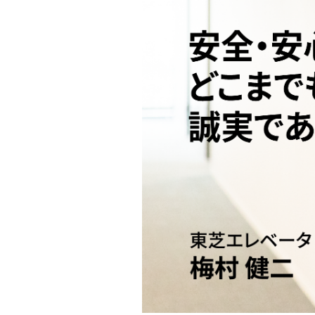
で
あ
り
続
け
る
～
理
念
ス
ト
ー
リ