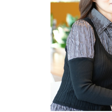
バ
ト
ン
を
つ
な
い
で
い
く
～
理
念