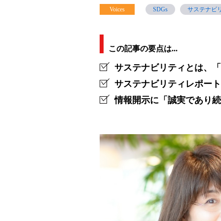
Voices
SDGs
サステナビ
地
球
の、
この記事の要点は...
明
サステナビリティとは、「
日
サステナビリティレポート
情報開示に「誠実であり続
の
た
め
に。」
未
来
に