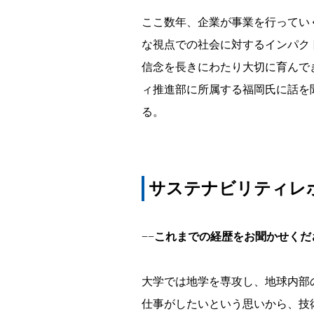
ス
ここ数年、企業が事業を行ってい
ト
な視点での社会に対するインパク
信念を長きにわたり大切に育んで
ー
ィ推進部に所属する福岡氏に話を
リ
る。
ー
We
are
サステナビリティレ
Toshiba
～
−−
これまでの経歴をお聞かせくだ
大学では地学を専攻し、地球内部
仕事がしたいという思いから、技