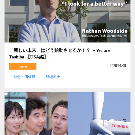
「新しい未来」はどう始動させるか！？ －We are
Toshiba 【USA編】－
2020/01/08
Voices
理念・価値観
組織風土