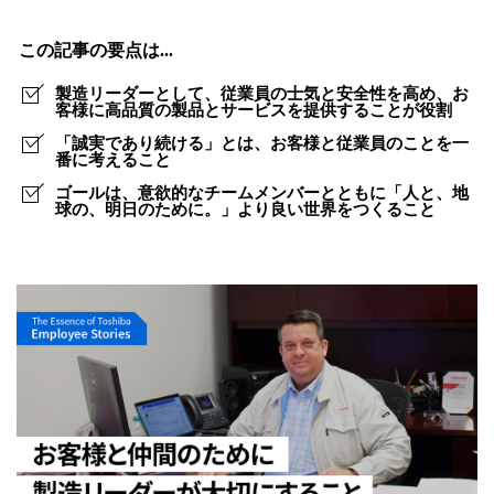
続
け
この記事の要点は...
る
製造リーダーとして、従業員の士気と安全性を高め、お
こ
客様に高品質の製品とサービスを提供することが役割
「誠実であり続ける」とは、お客様と従業員のことを一
と
番に考えること
は、
ゴールは、意欲的なチームメンバーとともに「人と、地
球の、明日のために。」より良い世界をつくること
お
客
様
と
従
業
員
を
一