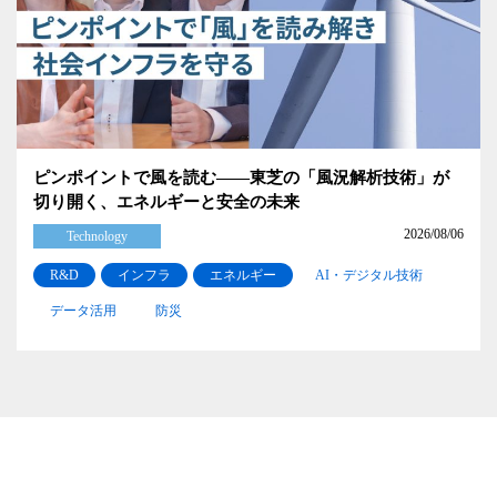
ピンポイントで風を読む――東芝の「風況解析技術」が
切り開く、エネルギーと安全の未来
2026/08/06
Technology
R&D
インフラ
エネルギー
AI・デジタル技術
データ活用
防災