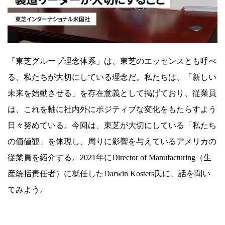
番
に
思
い
「東芝グループ理念体系」は、東芝のエッセンスとも呼べ
や
る、私たちが大切にしている理念だ。私たちは、「新しい
る
未来を始動させる」を存在意義として掲げており、従業員
こ
は、これを軸に社内外にポジティブな変化をもたらすよう
と
日々努めている。今回は、東芝が大切にしている「私たち
～
の価値観」を体現し、周りに影響を与えているアメリカの
理
従業員を紹介する。2021年にDirector of Manufacturing（生
念
産統括責任者）に就任したDarwin Kosters氏に、話を聞い
ス
てみよう。
ト
ー