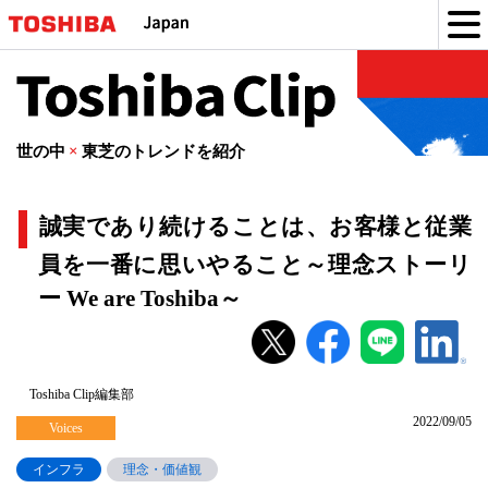
Toshiba
Clip
世の中
×
東芝のトレンドを紹介
誠実であり続けることは、お客様と従業
員を一番に思いやること～理念ストーリ
ー We are Toshiba～
誠
実
で
Toshiba Clip編集部
2022/09/05
あ
Voices
り
インフラ
理念・価値観