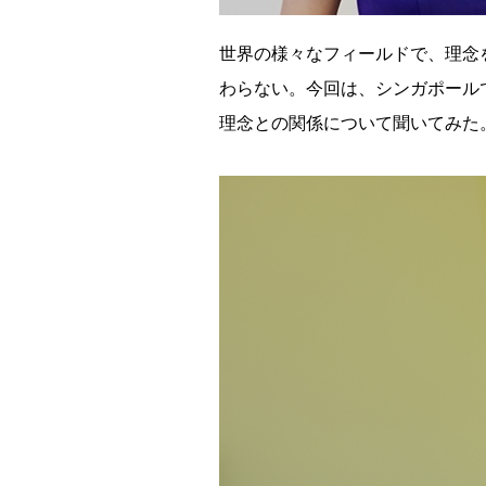
に
世界の様々なフィールドで、理念
～
わらない。今回は、シンガポールで半
理
理念との関係について聞いてみた
念
ス
ト
ー
リ
ー
We
are
Toshiba