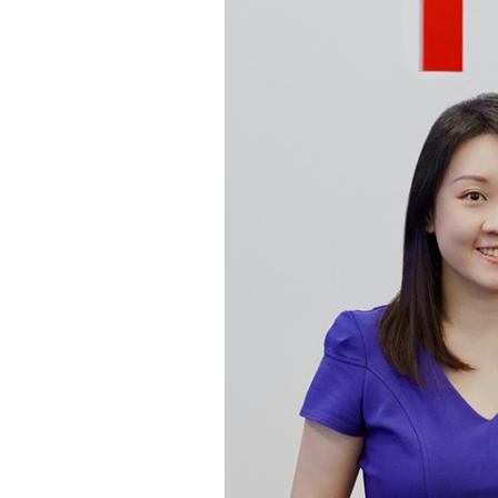
テ
ィ
ブ
な
変
化
を
も
た
ら
す
た
め