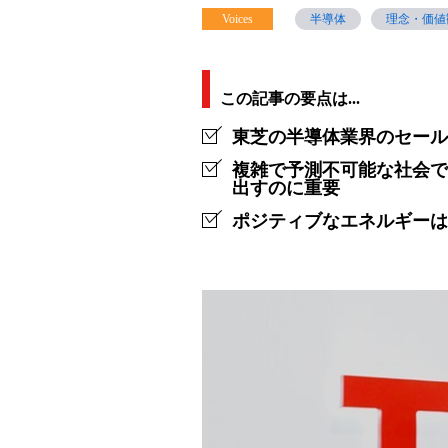
Voices
半導体
理念・価値
に
生
み
この記事の要点は...
出
東芝の半導体業界のセール
し、
複雑で予測不可能な社会で
出すのに重要
成
ポジティブなエネルギーは
長
し
よ
う。
ポ
ジ