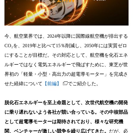
救
世
主
【後
今、航空業界では、2024年以降に国際線航空機が排出する
編】
CO₂を、2019年と比べて15％削減し、2050年には実質ゼロ
～
にすることが目標だ。その対応として、航空機を化石エネ
次
ルギーではなく電気エネルギーで飛ばすために、東芝が世
な
界初の「軽量・小型・高出力の超電導モーター」を完成さ
る
せた経緯について
【前編】
でご紹介した。
目
標
脱化石エネルギーを至上命題として、次世代航空機の開発
は、
に乗り遅れないよう各社が競い合っている。その中核部品
超
として超電導モーターは期待されており、様々な研究機
電
関、ベンチャーが激しい競争を繰り広げてきた。
だが、必