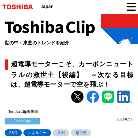
Toshiba
Clip
世の中
×
東芝のトレンドを紹介
超電導モーターこそ、カーボンニュート
ラルの救世主【後編】 ～次なる目標
は、超電導モーターで空を飛ぶ！
超
電
導
Toshiba Clip編集部
2023/02/03
モ
Technology
ー
R&D
エネルギー
共創
超電導