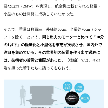
導
要な出力（2MW）を実現し、航空機に載せられる軽量・
モ
小型のものは開発に成功していなかった。
ー
タ
そこで、重量は数百kg、外径約50cm、全長約70cm（シャ
ー
フトを除く）という、
同じ出力のモーターと比べて「10分
で
の1以下」の軽量化と小型化を東芝が実現させ、国内外で
空
注目を集めている。その世界初の装置を作り出す過程に
を
は、技術者の苦労と奮闘があった。
【後編】では、その一
飛
端を担った若手たちに語ってもらおう。
ぶ！