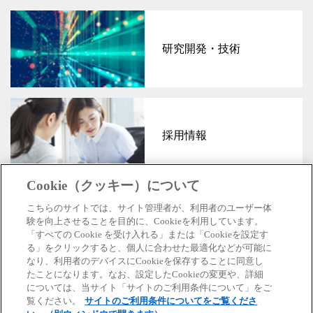
研究開発・技術
採用情報
Cookie（クッキー）について
こちらのサイトでは、サイト管理者が、利用者のユーザー体
験を向上させることを目的に、Cookieを利用しています。
「すべての Cookie を受け入れる」または「Cookieを設定す
公式SNS
る」をクリックすると、個人に合わせた最適化などが可能に
なり、利用者のデバイスにCookieを保存することに同意し
×
たことになります。なお、設定したCookieの変更や、詳細
については、当サイト「サイトのご利用条件について」をご
マークのついているリンク先については別ウィンドウで開きます。
覧ください。
サイトのご利用条件についてをご覧くださ
東芝トップページ
個人情報保護方針
サイトのご利用条件