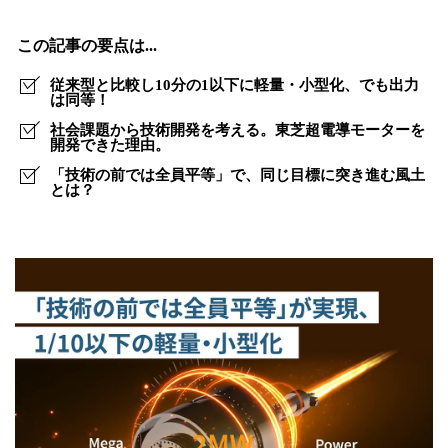
タ
ー
この記事の要点は...
こ
従来型と比較し10分の1以下に軽量・小型化、でも出力
そ、
は同等！
社会課題から技術開発を考える。東芝超電導モーターを
カ
開発できた理由。
ー
「技術の前では全員平等」で、同じ目標に突き進む風土
とは？
ボ
ン
ニ
ュ
ー
ト
ラ
ル
の