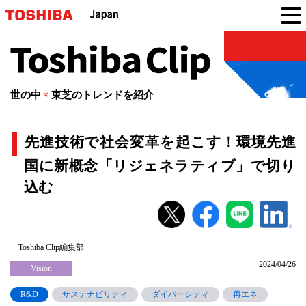
Toshiba
Clip
世の中
×
東芝のトレンドを紹介
先進技術で社会変革を起こす！環境先進
国に新概念「リジェネラティブ」で切り
込む
先
進
技
Toshiba Clip編集部
2024/04/26
術
Vision
で
R&D
サステナビリティ
ダイバーシティ
再エネ