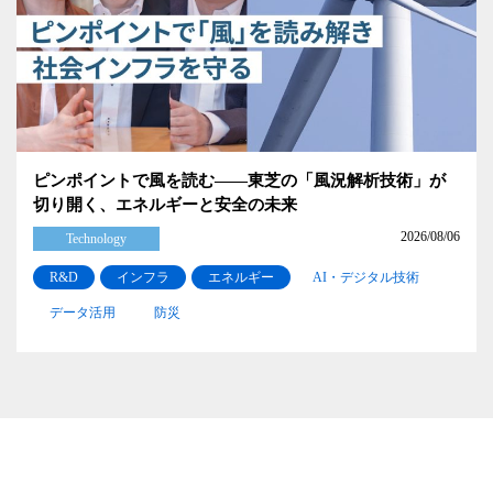
ピンポイントで風を読む――東芝の「風況解析技術」が
切り開く、エネルギーと安全の未来
2026/08/06
Technology
R&D
インフラ
エネルギー
AI・デジタル技術
データ活用
防災