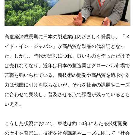
概
念
「リ
ジ
高度経済成長期に日本の製造業はめざましく発展し、「メ
ェ
イド・イン・ジャパン」が高品質な製品の代名詞となっ
ネ
た。しかし、時代が進むにつれ、良いものを作っただけで
ラ
は売れなくなり、近年は日本の製造業はグローバル市場で
テ
苦戦を強いられている。新技術の開発や高品質を追求する
ィ
力は他国に引けを取らないが、それを社会の課題やニーズ
ブ」
に合わせて実装し、普及させる点で課題が残っているとも
で
いえる。
切
り
こうした状況において、東芝は約150年にわたる技術開発
込
の歴史を背景に、技術を社会課題やニーズに即して「社会