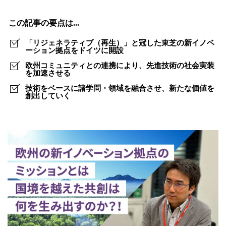
社
会
この記事の要点は...
変
「リジェネラティブ（再生）」と冠した東芝の新イノベ
革
ーション拠点をドイツに開設
欧州コミュニティとの連携により、先進技術の社会実装
を
を加速させる
起
技術をベースに諸学問・領域を融合させ、新たな価値を
創出していく
こ
す！
環
境
先
進
国
に
新