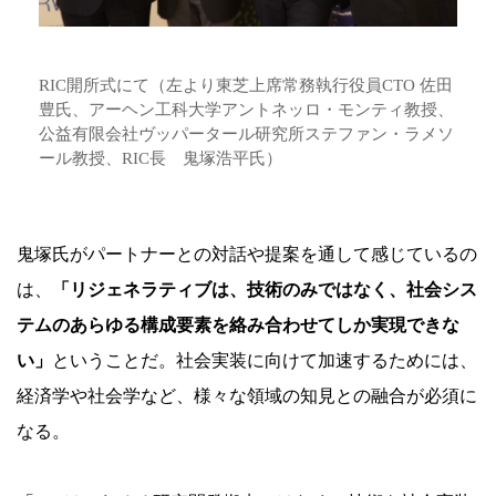
RIC開所式にて（左より東芝上席常務執行役員CTO 佐田
豊氏、アーヘン工科大学アントネッロ・モンティ教授、
公益有限会社ヴッパータール研究所ステファン・ラメソ
ール教授、RIC長 鬼塚浩平氏）
鬼塚氏がパートナーとの対話や提案を通して感じているの
は、
「リジェネラティブは、技術のみではなく、
社会シス
テムのあらゆる構成要素を絡み合わせてしか実現できな
い」
ということだ。社会実装に向けて加速するためには、
経済学や社会学など、様々な領域の知見との融合が必須に
なる。