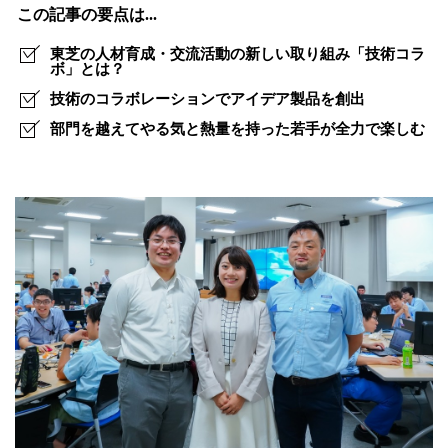
で
この記事の要点は...
つ
東芝の人材育成・交流活動の新しい取り組み「技術コラ
な
ボ」とは？
技術のコラボレーションでアイデア製品を創出
が
部門を越えてやる気と熱量を持った若手が全力で楽しむ
る
若
手
パ
ッ
シ
ョ
ン
が
生
み