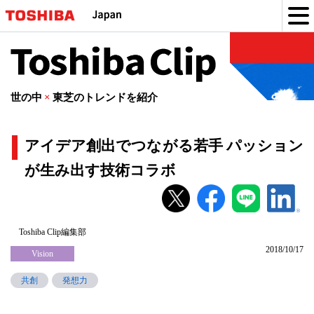
Toshiba
Clip
世の中
×
東芝のトレンドを紹介
アイデア創出でつながる若手 パッション
が生み出す技術コラボ
ア
イ
デ
Toshiba Clip編集部
2018/10/17
ア
Vision
創
共創
発想力
出