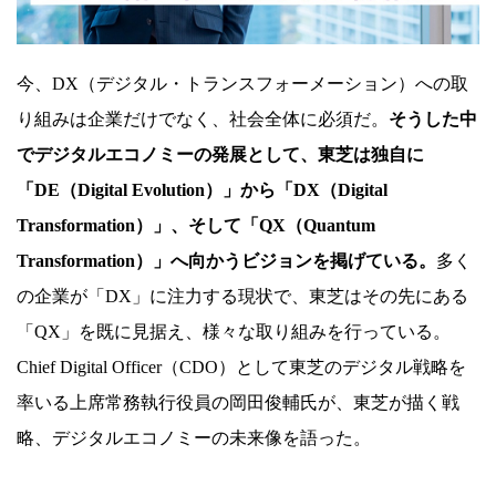
ト
ラ
今、DX（デジタル・トランスフォーメーション）への取
ン
り組みは企業だけでなく、社会全体に必須だ。
そうした中
ス
でデジタルエコノミーの発展として、東芝は独自に
フ
「DE（Digital Evolution）」から「DX（Digital
ォ
Transformation）」、そして「QX（Quantum
ー
Transformation）」へ向かうビジョンを掲げている。
多く
メ
の企業が「DX」に注力する現状で、東芝はその先にある
ー
「QX」を既に見据え、様々な取り組みを行っている。
シ
Chief Digital Officer（CDO）として東芝のデジタル戦略を
ョ
率いる上席常務執行役員の岡田俊輔氏が、東芝が描く戦
ン
略、デジタルエコノミーの未来像を語った。