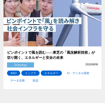
ピンポイントで風を読む――東芝の「風況解析技術」が
切り開く、エネルギーと安全の未来
2026/08/06
Technology
R&D
インフラ
エネルギー
AI・デジタル技術
データ活用
防災