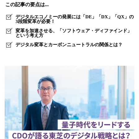
挑
この記事の要点は...
戦！
デジタルエコノミーの発展には「DE」「DX」「QX」の
～
3段階変革が必要！
変革を加速させる、「ソフトウェア・ディファインド」
東
という考え方
芝
デジタル変革とカーボンニュートラルの関係とは？
が
牽
引
す
る
ク
ア
ン
タ
ム・