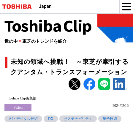
Toshiba
Clip
世の中
×
東芝のトレンドを紹介
未知の領域へ挑戦！ ～東芝が牽引する
クアンタム・トランスフォーメーション
未
知
の
Toshiba Clip編集部
2024/02/16
領
Vision
域
AI・デジタル技術
DX
サステナビリティ
量子技術
へ