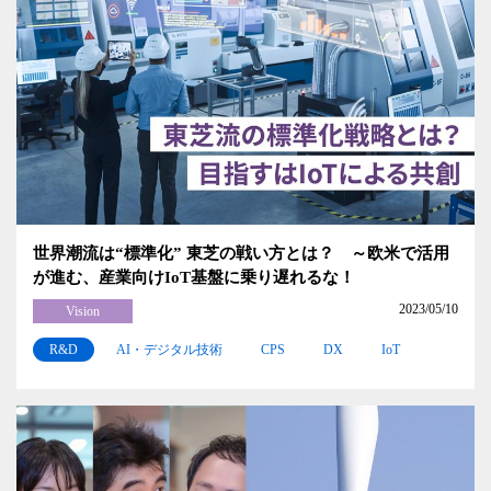
世界潮流は“標準化” 東芝の戦い方とは？ ～欧米で活用
が進む、産業向けIoT基盤に乗り遅れるな！
2023/05/10
Vision
R&D
AI・デジタル技術
CPS
DX
IoT