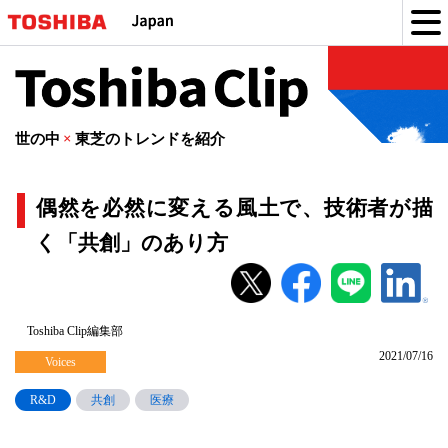
Toshiba
Clip
世の中
×
東芝のトレンドを紹介
偶然を必然に変える風土で、技術者が描
く「共創」のあり方
偶
然
を
Toshiba Clip編集部
2021/07/16
必
Voices
然
R&D
共創
医療
に