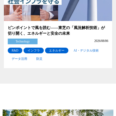
ピンポイントで風を読む――東芝の「風況解析技術」が
切り開く、エネルギーと安全の未来
2026/08/06
Technology
R&D
インフラ
エネルギー
AI・デジタル技術
データ活用
防災