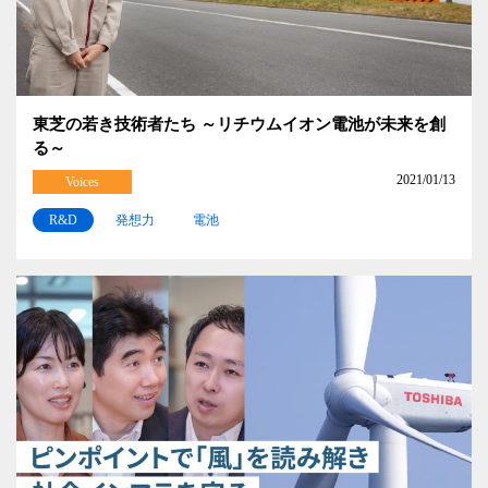
東芝の若き技術者たち ～リチウムイオン電池が未来を創
る～
2021/01/13
Voices
R&D
発想力
電池