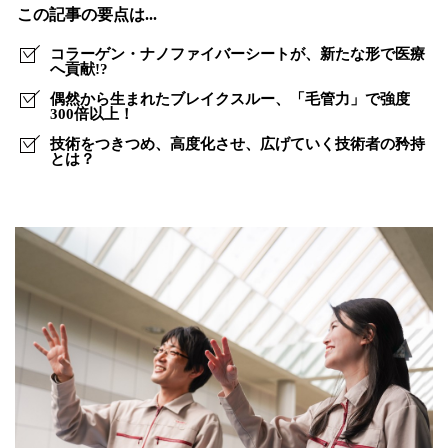
変
この記事の要点は...
え
コラーゲン・ナノファイバーシートが、新たな形で医療
る
へ貢献!?
偶然から生まれたブレイクスルー、「毛管力」で強度
風
300倍以上！
土
技術をつきつめ、高度化させ、広げていく技術者の矜持
とは？
で、
技
術
者
が
描
く
「共
創」
の