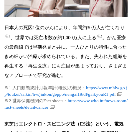
あ
り
方
日本人の死因1位のがんにより、年間約30万人が亡くなり
※1
※2
、世界では死亡者数が約1,000万人に上る
。がん医療
の最前線では早期発見と共に、一人ひとりの特性に合った
きめ細かい治療が求められている。また、失われた組織を
再生する「再生医療」にも注目が集まっており、さまざま
なアプローチで研究が進む。
※1 人口動態統計月報年計(概数)の概況：
https://www.mhlw.go.j
p/toukei/saikin/hw/jinkou/geppo/nengai19/dl/gaikyouR1.pdf
※2 世界保健機関のFact sheets：
https://www.who.int/news-room/
fact-sheets/detail/cancer
東芝は
エレクトロ・スピニング法（ES法）という、電気