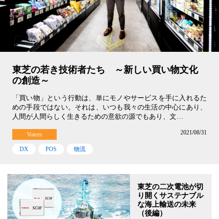
東芝の若き技術者たち ～新しい買い物文化
の創造～
「買い物」という行動は、単にモノやサービスを手に入れるた
めの手段ではない。それは、いつも我々の生活の中心にあり、
人間が人間らしく生きるための意欲の源でもあり、文…
2021/08/31
Voices
DX
POS
物流
東芝の二次電池が切
り開くサステナブル
な海上輸送の未来
（後編）