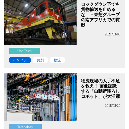
ロックダウン下でも
貨物輸送を止める
な －東芝グループ
の南アフリカでの貢
献
2021/03/05
Use Cases
インフラ
共創
物流
物流現場の人手不足
を救え！ 画像認識
する「自動荷降ろし
ロボット」が大活躍
2018/08/29
Technology