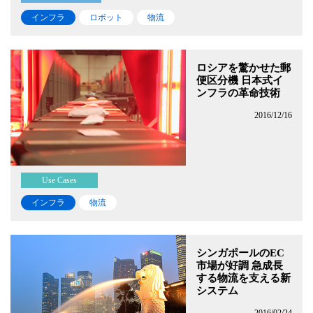
インフラ
ロボット
物流
ロシアを驚かせた郵
便区分機 日本式イ
ンフラの革命技術
2016/12/16
Use Cases
インフラ
物流
シンガポールのEC
市場が好調 急成長
する物流を支える新
システム
2016/02/24