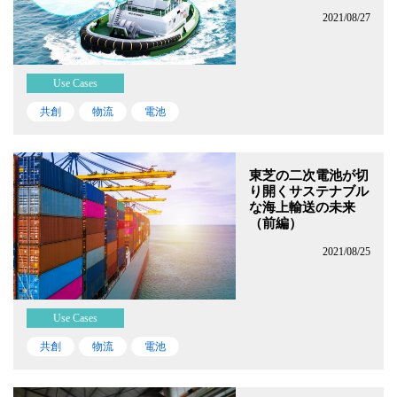
2021/08/27
Use Cases
共創
物流
電池
東芝の二次電池が切
り開くサステナブル
な海上輸送の未来
（前編）
2021/08/25
Use Cases
共創
物流
電池