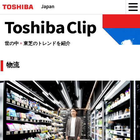
Toshiba
Clip
世の中
×
東芝のトレンドを紹介
物
物流
流
の
記
事
一
覧