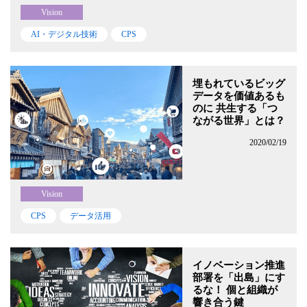
Vision
AI・デジタル技術
CPS
埋もれているビッグ
データを価値あるも
のに 共生する「つ
ながる世界」とは？
2020/02/19
Vision
CPS
データ活用
イノベーション推進
部署を「出島」にす
るな！ 個と組織が
響き合う鍵