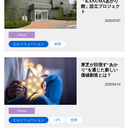
「KANUMAあかり
館」設立プロジェク
ト
2020/05/07
Vision
ビルソリューション
照明
東芝が目指す“あか
り”を通じた新しい
価値創造とは？
2020/04/14
Vision
ビルソリューション
CPS
照明