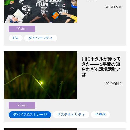
2019/12/04
Vision
DX
ダイバーシティ
川にホタルが帰って
きた―― 5年間の知
られざる環境活動と
は
2019/06/19
Vision
デバイス&ストレージ
サステナビリティ
半導体