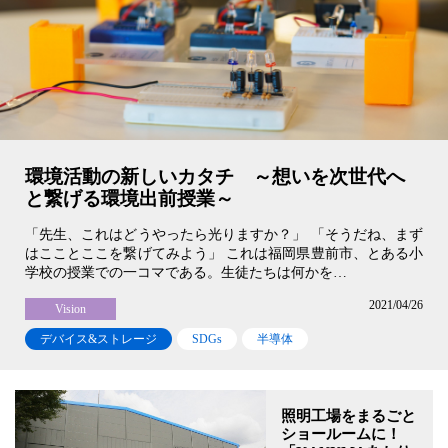
環境活動の新しいカタチ ～想いを次世代へ
と繋げる環境出前授業～
「先生、これはどうやったら光りますか？」 「そうだね、まず
はこことここを繋げてみよう」 これは福岡県豊前市、とある小
学校の授業での一コマである。生徒たちは何かを…
2021/04/26
Vision
デバイス&ストレージ
SDGs
半導体
照明工場をまるごと
ショールームに！