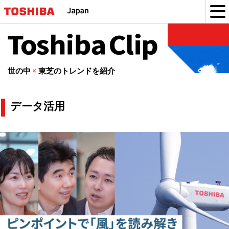
Toshiba
Clip
世の中
×
東芝のトレンドを紹介
デ
データ活用
ー
タ
活
用
の
記
事