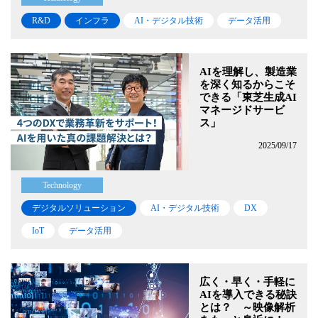
R&D
インフラ
AI・デジタル技術
データ活用
AIを理解し、製造業
を深く知るからこそ
できる「東芝生成AI
マネージドサービ
ス」
2025/09/17
Technology
デジタルソリューション
AI・デジタル技術
DX
IoT
データ活用
広く・早く・手軽に
AIを導入できる秘訣
とは？ ～映像解析