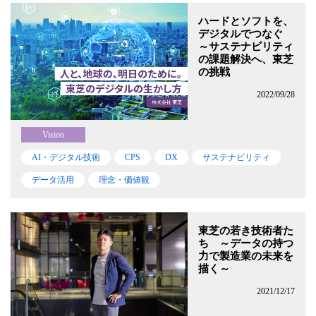
ハードとソフトを、
デジタルでつなぐ
～サステナビリティ
の課題解決へ、東芝
の挑戦
2022/09/28
Vision
AI・デジタル技術
CPS
DX
サステナビリティ
データ活用
理念・価値観
東芝の若き技術者た
ち ～データの持つ
力で製造業の未来を
描く～
2021/12/17