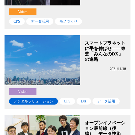
Voices
CPS
データ活用
モノづくり
スマートプラネット
に手を伸ばせ――東
芝「みんなのDX」
の進路
2021/11/18
Vision
デジタルソリューション
CPS
DX
データ活用
オープンイノベーシ
ョン最前線（後
編） データ技術