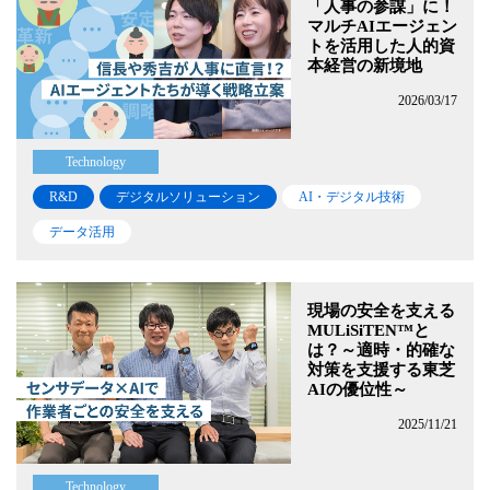
「人事の参謀」に！
マルチAIエージェン
トを活用した人的資
本経営の新境地
2026/03/17
Technology
R&D
デジタルソリューション
AI・デジタル技術
データ活用
現場の安全を支える
MULiSiTEN™と
は？～適時・的確な
対策を支援する東芝
AIの優位性～
2025/11/21
Technology