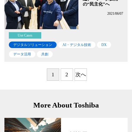
の“民主化”へ
2021/06/07
Use Cases
デジタルソリューション
AI・デジタル技術
DX
データ活用
共創
1
2
次へ
More About Toshiba