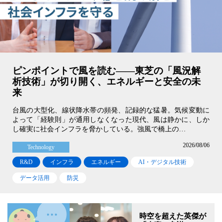
一
覧
ピンポイントで風を読む――東芝の「風況解
析技術」が切り開く、エネルギーと安全の未
来
台風の大型化、線状降水帯の頻発、記録的な猛暑。気候変動に
よって「経験則」が通用しなくなった現代、風は静かに、しか
し確実に社会インフラを脅かしている。強風で橋上の…
2026/08/06
Technology
R&D
インフラ
エネルギー
AI・デジタル技術
データ活用
防災
時空を超えた英傑が